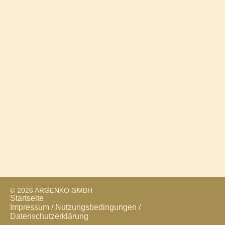
News für den Monat November 2025
Oktober 23, 2025
Das Steueränderungsgesetz 2025 liegt im Entwurf vor.
Vorgesehen sind insbesondere die Anhebung der
Entfernungspauschale, die Senkung der Umsatzsteuer
für Speisen in der Gastronomie sowie bessere
Rahmenbedingungen für Ehrenamtliche und
gemeinnützige
Mehr lesen
© 2026 ARGENKO GMBH
Startseite
Impressum / Nutzungsbedingungen /
Datenschutzerklärung