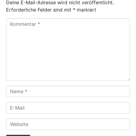
Deine E-Mail-Adresse wird nicht veröffentlicht.
Erforderliche Felder sind mit
*
markiert
K
o
m
m
e
n
t
a
r
*
N
a
m
E
e
-
*
M
W
a
e
i