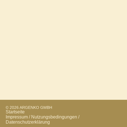
News für den Monat Oktober 2025
September 19, 2025
Das Bundesfinanzministerium hat einen
Referentenentwurf veröffentlicht, der u. a. wichtige
einkommensteuerliche Änderungen für Grundstücke
vorsieht. Dabei handelt es sich um eigenbetrieblich
genutzte Grundstücke von untergeordnetem Wert, die
Kaufpreisaufteilung und den
Mehr lesen
© 2026 ARGENKO GMBH
Startseite
Impressum / Nutzungsbedingungen /
Datenschutzerklärung