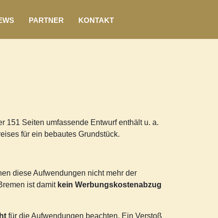
EWS
PARTNER
KONTAKT
Der 151 Seiten umfassende Entwurf enthält u. a.
eises für ein bebautes Grundstück.
enen diese Aufwendungen nicht mehr der
Bremen ist damit
kein Werbungskostenabzug
ht
für die Aufwendungen beachten. Ein Verstoß